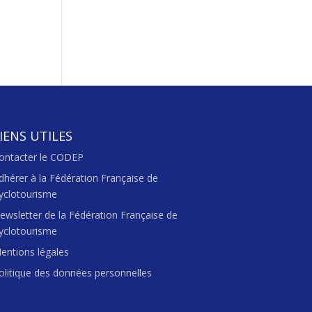
IENS UTILES
ontacter le CODEP
dhérer à la Fédération Française de
yclotourisme
ewsletter de la Fédération Française de
yclotourisme
entions légales
olitique des données personnelles