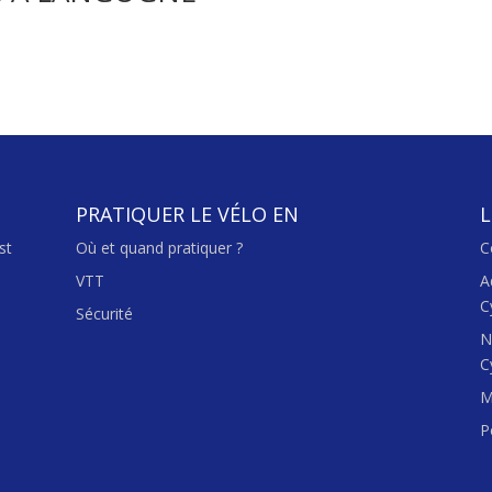
PRATIQUER LE VÉLO EN
L
st
Où et quand pratiquer ?
C
VTT
A
C
Sécurité
N
C
M
P