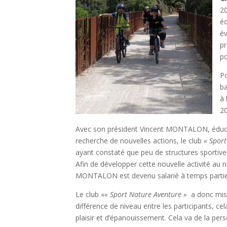
20
éd
év
pr
po
Po
ba
à 
2
Avec son président Vincent MONTALON, éducate
recherche de nouvelles actions, le club
« Spor
ayant constaté que peu de structures sportive
Afin de développer cette nouvelle activité au
MONTALON est devenu salarié à temps partie
Le club «
« Sport Nature Aventure »
a donc mis 
différence de niveau entre les participants, ce
plaisir et d’épanouissement. Cela va de la pers