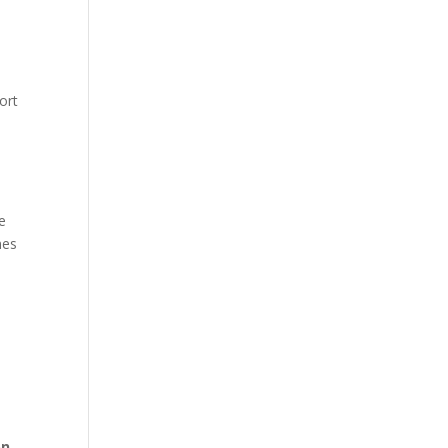
ort
re
nes
on