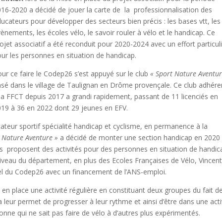
16-2020 a décidé de jouer la carte de la professionnalisation des
ucateurs pour développer des secteurs bien précis : les bases vtt, les
ènements, les écoles vélo, le savoir rouler à vélo et le handicap. Ce
ojet associatif a été reconduit pour 2020-2024 avec un effort particul
ur les personnes en situation de handicap.
ur ce faire le Codep26 s’est appuyé sur le club
« Sport Nature Aventur
sé dans le village de Taulignan en Drôme provençale. Ce club adhére
la FFCT depuis 2017 a grandi rapidement, passant de 11 licenciés en
019 à 36 en 2022 dont 29 jeunes en EFV.
ur sportif spécialité handicap et cyclisme, en permanence à la
t Nature Aventure »
a décidé de monter une section handicap en 2020
s proposent des activités pour des personnes en situation de handic
 niveau du département, en plus des Ecoles Françaises de Vélo, Vincen
l du Codep26 avec un financement de l’ANS-emploi.
en place une activité régulière en constituant deux groupes du fait de
la leur permet de progresser à leur rythme et ainsi d’être dans une acti
onne qui ne sait pas faire de vélo à d’autres plus expérimentés.