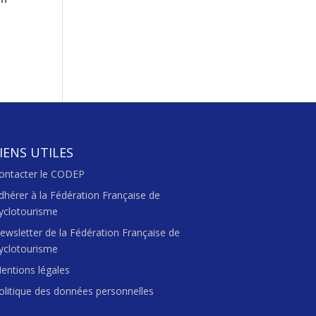
IENS UTILES
ontacter le CODEP
dhérer à la Fédération Française de
yclotourisme
ewsletter de la Fédération Française de
yclotourisme
entions légales
olitique des données personnelles