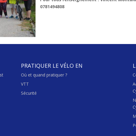
0781494808
PRATIQUER LE VÉLO EN
L
st
Où et quand pratiquer ?
C
VTT
A
C
Sécurité
N
C
M
P