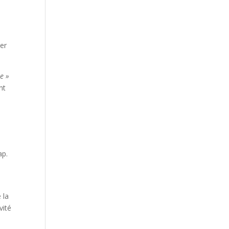
ier
e »
nt
ap.
t
 la
vité