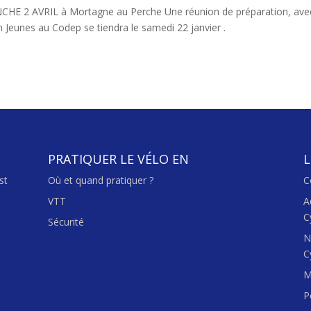
ANCHE 2 AVRIL à Mortagne au Perche Une réunion de préparation, ave
 Jeunes au Codep se tiendra le samedi 22 janvier .
PRATIQUER LE VÉLO EN
L
st
Où et quand pratiquer ?
C
VTT
A
C
Sécurité
N
C
M
P